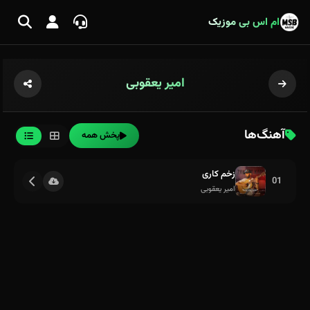
ام اس بی موزیک
امیر یعقوبی
آهنگ‌ها
پخش همه
زخم کاری
01
امیر یعقوبی