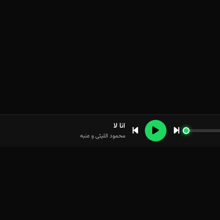
انا لا
محمود اللیثی و عنبه