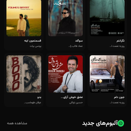
نگرانتم
سوگند
قسمتمون اینه
روزبه نعمت ا...
عماد طالب زا...
یونس بیات
جون دلم
عشق خوش آرای...
بدو
روزبه نعمت ا...
حسین توکلی
عرفان طهماسب...
آلبوم‌های جدید
مشاهده همه