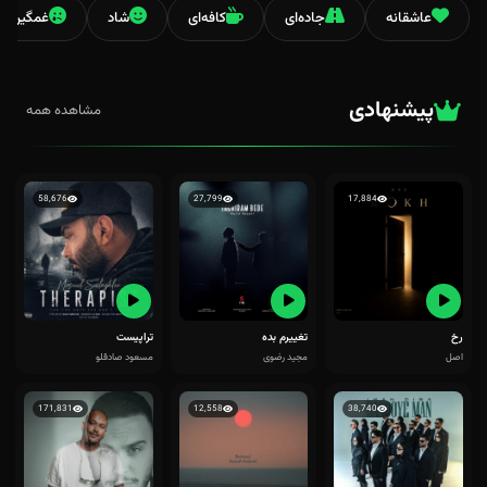
عاشقانه
جاده‌ای
کافه‌ای
شاد
غمگین
پیشنهادی
مشاهده همه
58,676
27,799
17,884
رخ
تغییرم بده
تراپیست
اصل
مجید رضوی
مسعود صادقلو
171,831
12,558
38,740