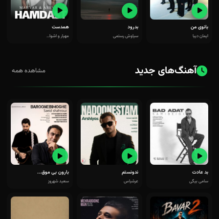
بانوی من
بدرود
همدست
ایمان دیبا
سیاوش رستمی
مهیار و اشوا...
آهنگ‌های جدید
مشاهده همه
بد عادت
ندونستم
بارون بی موق...
سامی بیگی
عرشیاس
سعید شهروز