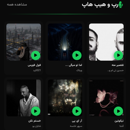
رپ و هیپ هاپ
مشاهده همه
تقصیر منه
اما تو میگی ...
فول فورس
حسین تی ام و...
ویناک
021کید
نیکوتین
آر ای پی
خستم نکن
آشنا
سپهر خلسه
شایان یو