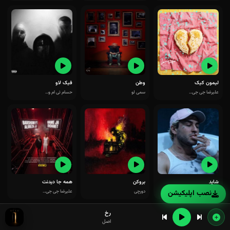
لیمون کیک
وطن
فیک لاو
علیرضا جی جی...
سمی لو
حسام تی ام و...
شاید
بروکن
همه جا دیدنت
پارسالیپ
دورچی
علیرضا جی جی...
نصب اپلیکیشن
رخ
اصل