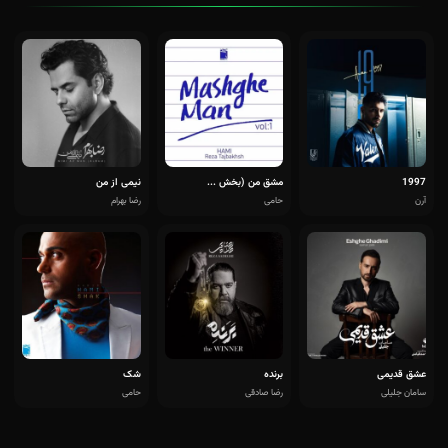
1997
مشق من (بخش ...
نیمی از من
آرن
حامی
رضا بهرام
عشق قدیمی
برنده
شک
سامان جلیلی
رضا صادقی
حامی