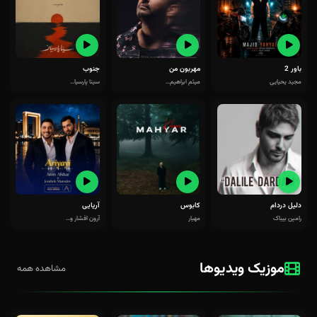
باور 2
مهربون من
جنوب
مجید یحیایی
میثم ابراهیم...
سینا پارسیا...
دلیل دردام
کابوس
آریایی
رامین بیباک
مهیار
آرون افشار و...
موزیک ویدیوها
مشاهده همه