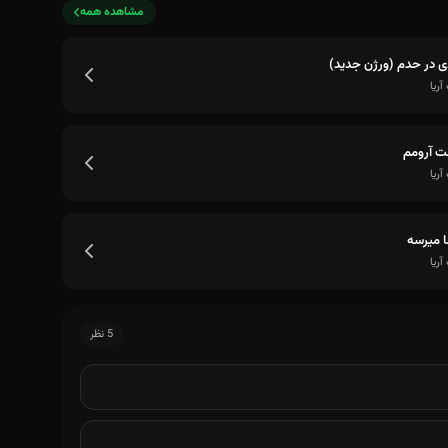
مشاهده همه
ی در حدم (ورژن جدید)
ریا
 آرومم
ریا
ا میرسه
ریا
5 نظر