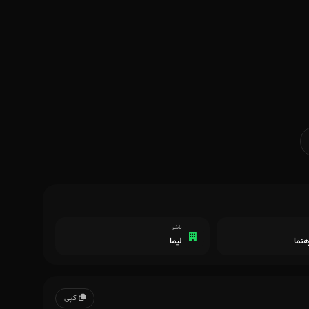
ناشر
هنما
لیما
کپی