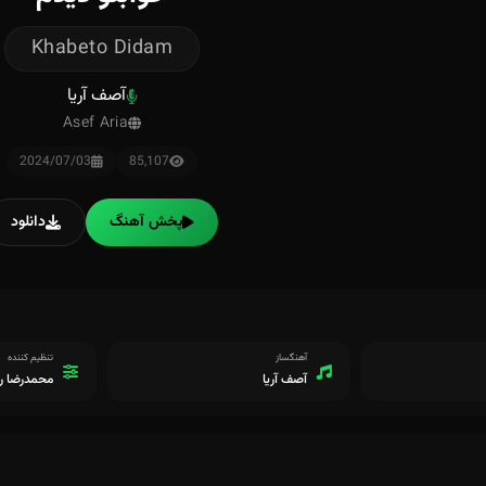
Khabeto Didam
آصف آریا
Asef Aria
2024/07/03
85,107
پخش آهنگ
دانلود
آهنگساز
تنظیم کننده
آصف آریا
محمدرضا ر