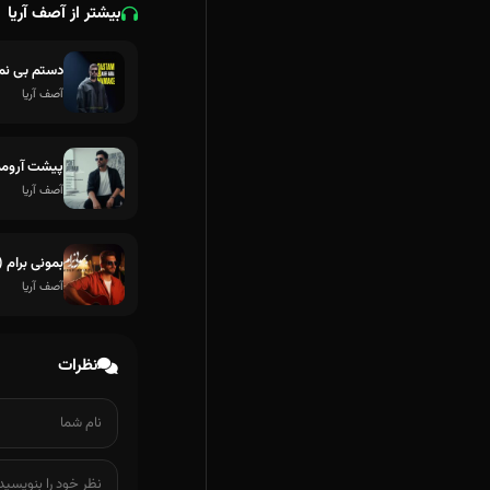
بیشتر از آصف آریا
دستم بی نم
آصف آریا
پیشت آروم
آصف آریا
بمونی برام (
آصف آریا
نظرات