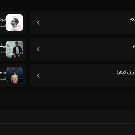
که
نبود
آصف آ
م
پیشت
آصف آ
ورژن گیتار)
به م
آصف آ