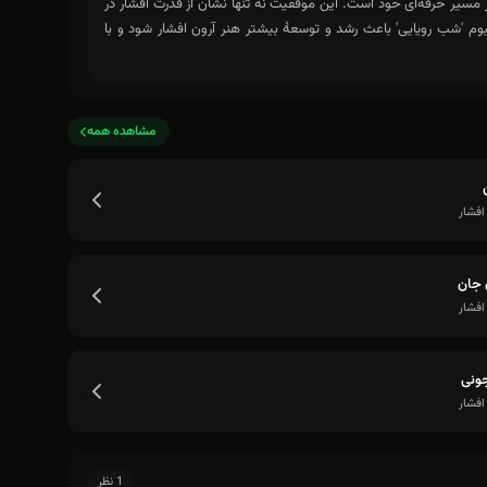
در مسیر حرفه‌ای خود است. این موفقیت نه تنها نشان از قدرت افشار در
م 'شب رویایی' باعث رشد و توسعهٔ بیشتر هنر آرون افشار شود و با
مشاهده همه
افشار
 جان
افشار
جونی
افشار
1 نظر