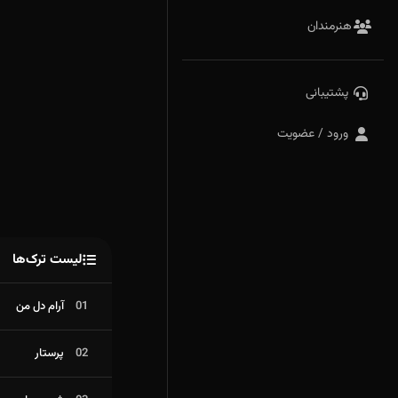
هنرمندان
پشتیبانی
ورود / عضویت
لیست ترک‌ها
01
آرام دل من
02
پرستار