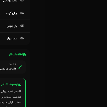
03
شب رویایی
04
چال گونه
05
یار جونی
06
عطر بهار
اطلاعات اثر
ترانه سرا
علیرضا مرتضی ق
توضیحات اثر
'آلبوم شب رویایی
هنرمند است، زیرا 
معتبر 'آوای فروهر