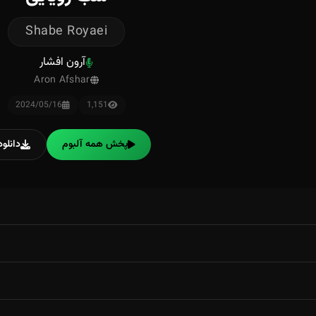
Shabe Royaei
آرون افشار
Aron Afshar
2024/05/16
1,151
پخش همه آلبوم
دانلود