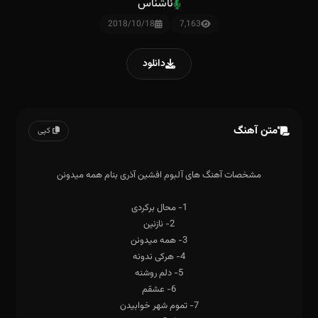
ناشناس
2018/10/18
7,163
دانلود
متن آهنگ
کپی