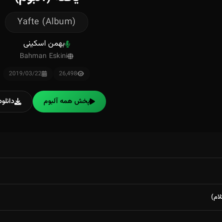
Yafte (Album)
بهمن اسکینی
Bahman Eskini
2019/03/22
26,498
پخش همه آلبوم
دانلود
ام)