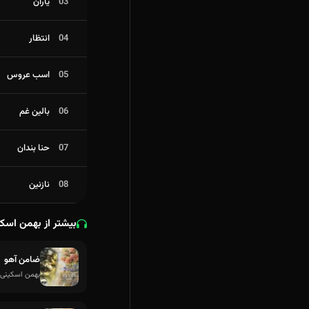
03
یاران
04
انتظار
05
اسب عروس
06
بالین غم
07
حنا بندان
08
نازنین
بیشتر از بهمن اسک
ضامن آهو
بهمن اسکینی