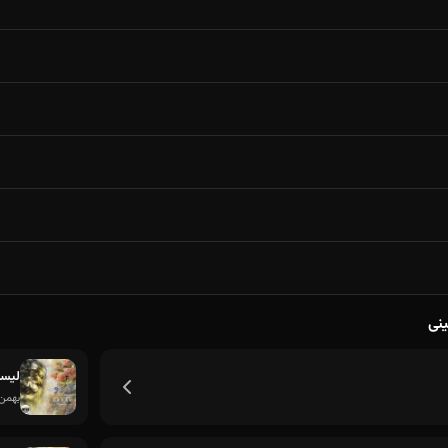
ینی
لیسک
بهمن