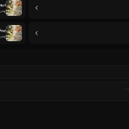
درو
بهمن
پریش
بهمن