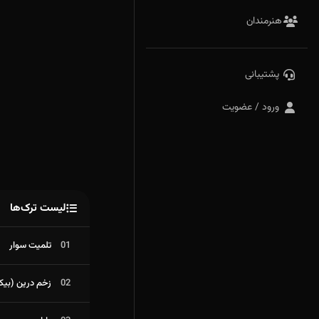
هنرمندان
پشتیبانی
ورود / عضویت
لیست ترک‌ها
01
تلمیت سوار
02
زخم درین (بیکل