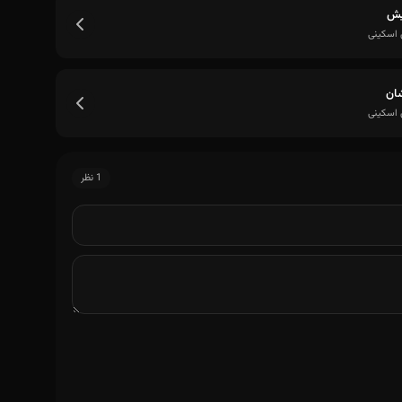
یش
 اسکینی
ان
 اسکینی
1 نظر