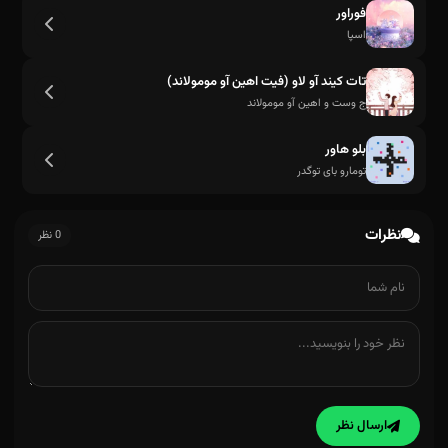
فوراور
اسپا
تات کیند آو لاو (فیت اهین آو مومولاند)
ج وست و اهین آو مومولاند
بلو هاور
تومارو بای توگدر
نظرات
0 نظر
ارسال نظر