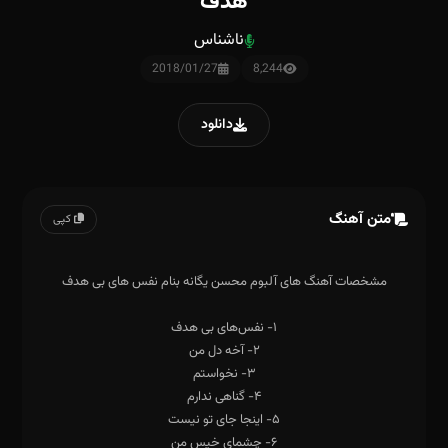
هدف
ناشناس
2018/01/27
8,244
دانلود
متن آهنگ
کپی