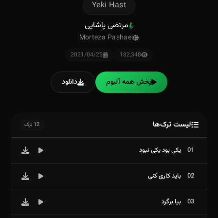
Yeki Hast
مرتضی پاشایی
Morteza Pashaei
2021/04/26
182,348
پخش همه آلبوم
دانلود
لیست ترک‌ها
12 ترک
01
یکی بود یکی نبود
02
باید کاری کنی
03
بیا برگرد