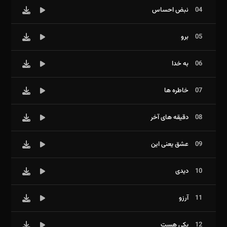
04
نبض احساس
05
برو
06
به خدا
07
خاطره ها
08
دقیقه های آخر
09
عشق یعنی این
10
دیدی
11
آرزو
12
یکی هست