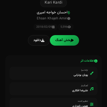
Kari Kardi
احسان خواجه امیری
Ehsan Khajeh Amiri
2018/02/09
5,596
پخش آهنگ
دانلود
اطلاعات اثر
ترانه سرا
پویان بوترابی
آهنگساز
علیرضا افکاری
تنظیم کننده
هومن نامداری