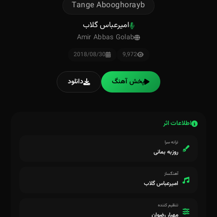
Tange Abooghorayb
امیرعباس گلاب
Amir Abbas Golab
2018/08/30
9,972
پخش آهنگ
دانلود
اطلاعات اثر
ترانه سرا
روزبه بمانی
آهنگساز
امیرعباس گلاب
تنظیم کننده
مهیار رضوان