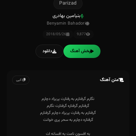
Parizad
بنیامین بهادری
Benyamin Bahadori
2018/05/26
9,877
پخش آهنگ
دانلود
متن آهنگ
کپی