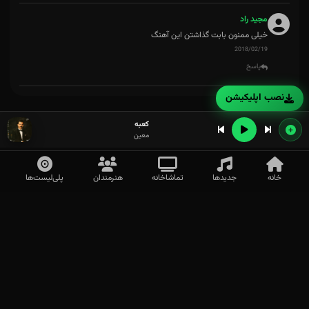
مجید راد
خیلی ممنون بابت گذاشتن این آهنگ
2018/02/19
پاسخ
نصب اپلیکیشن
کعبه
معین
خانه
جدیدها
تماشاخانه
هنرمندان
پلی‌لیست‌ها