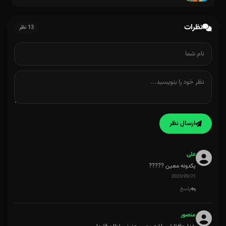
نظرات
13 نظر
ارسال نظر
میمیرم از عشق چشات اگه ندی تو حاجتم
علی
یکدونه معین ?????
2023/09/21
پاسخ
منصور