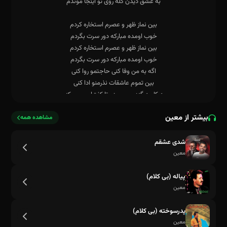
بیشتر از معین
مشاهده همه
شدی عشقم
معین
پیاله (بی کلام)
معین
پدرسوخته (بی کلام)
معین