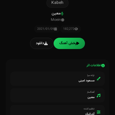
Kabeh
معین
Moein
2021/01/09
182,272
پخش آهنگ
دانلود
اطلاعات اثر
ترانه سرا
مسعود امینی
آهنگساز
معین
تنظیم کننده
آندرانیک