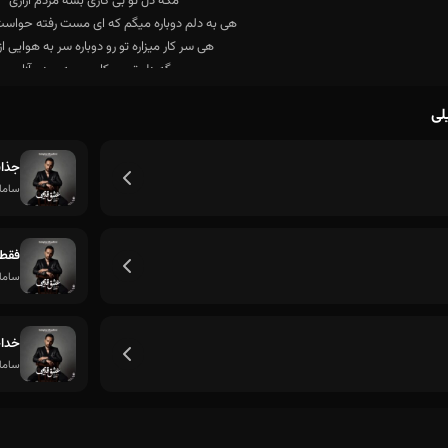
لی
جذاب
میگی مگه مجبوری آخه عشق که نیست زو
ساما
فقط 
ساما
خدا
ساما