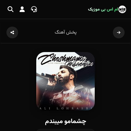
ام اس بی موزیک
پخش آهنگ
چشمامو میبندم