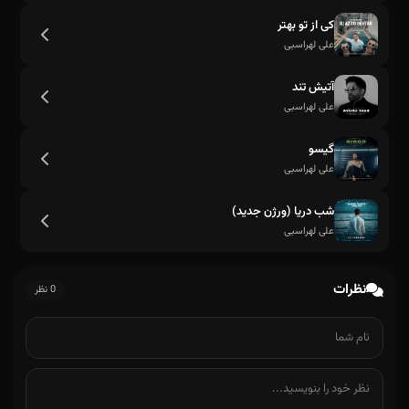
کی از تو ‌بهتر
علی لهراسبی
آتیش تند
علی لهراسبی
گیسو
علی لهراسبی
شب دریا (ورژن جدید)
علی لهراسبی
نظرات
0 نظر