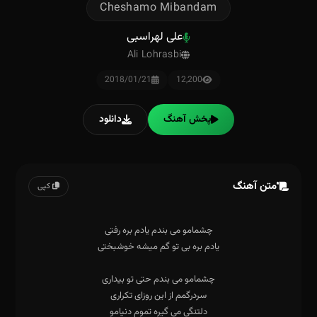
Cheshamo Mibandam
علی لهراسبی
Ali Lohrasbi
2018/01/21
12,200
پخش آهنگ
دانلود
متن آهنگ
کپی