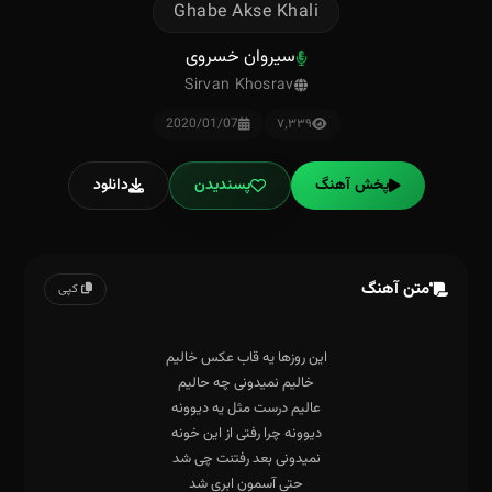
Ghabe Akse Khali
سیروان خسروی
Sirvan Khosrav
2020/01/07
۷٬۳۳۹
پخش آهنگ
پسندیدن
دانلود
متن آهنگ
کپی