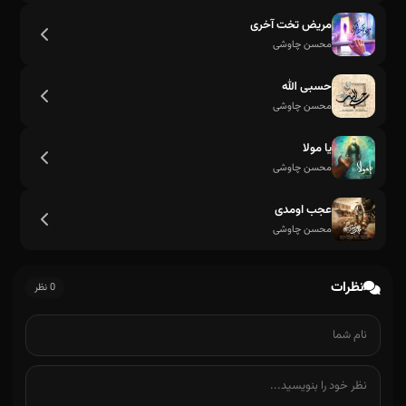
مریض تخت آخری
محسن چاوشی
چی از این غم بهتر بذار از یاد برم
حسبی الله
محسن چاوشی
یا مولا
محسن چاوشی
عجب اومدی
محسن چاوشی
نظرات
0 نظر