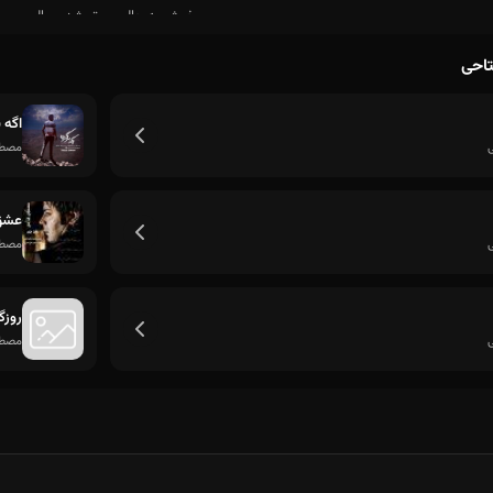
تاحی
اگه ب
مصطف
عشق
مصطف
روزگ
مصطف