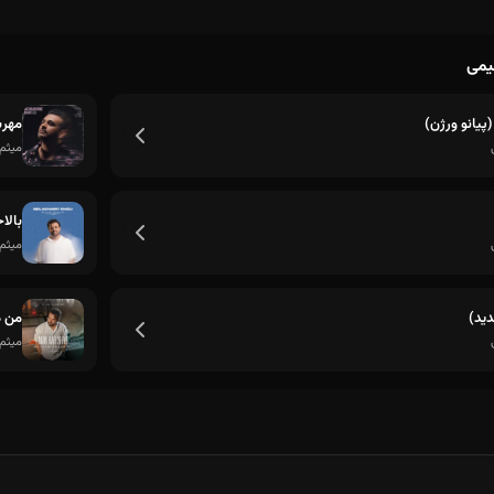
هیمی
پیانو ورژن)
مهرب
میثم 
بالا
میثم 
ید)
من ه
میثم 
با اینی که از هر کی جز تو دل بردیم