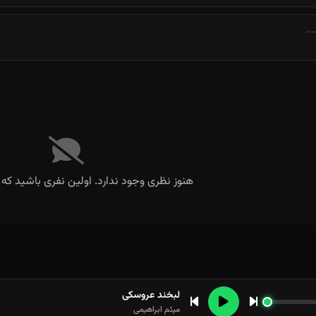
هنوز نظری وجود ندارد. اولین نفری باشید که 
لبخند عروسکی
میثم ابراهیمی