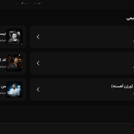
هیمی
نیس
میثم 
کد (
میثم 
ورژن آهسته)
من 
میثم 
که تموم زندگیمه