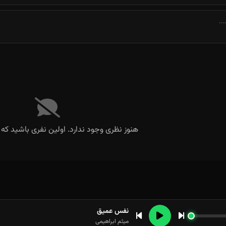
هنوز نظری وجود ندارد. اولین نفری باشید که 
نفس عمیق
میثم ابراهیمی