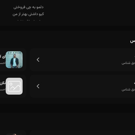
س
ای 
حق شناس
احسا
نکن 
حق شناس
احسا