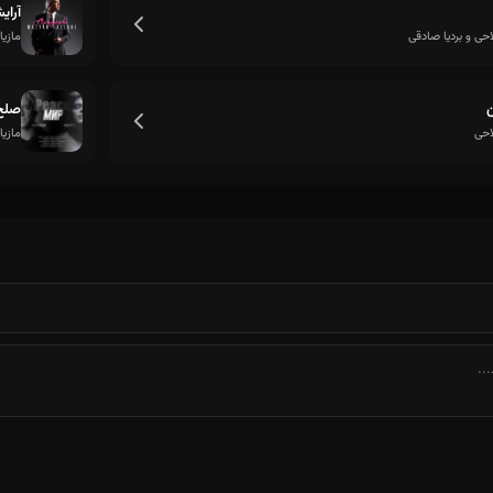
آرای
احی و بردیا صادقی
مازیا
ن
صلح
احی
مازیا
به چه قیمتی عزیزم