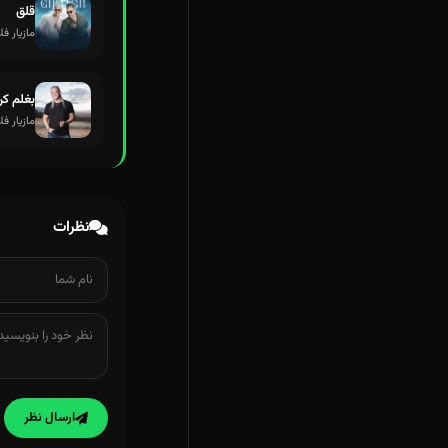
قلق
مازیار فل
بغلم ک
مازیار فل
نظرات
ارسال نظر