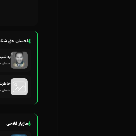
احسان حق شنا
یه شب
احسان 
خاطرت
احسان 
مازیار فلاحی