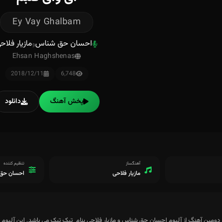
Ey Vay Ghalbam
احسان حق شناس
مازیار فلاح
و
Ehsan Haghshenas
2018/12/11
6,748
پخش آهنگ
دانلود
آهنگساز
تنظیم کننده
مازیار فلاحی
احسان حق
نگ از آلبوم احسان حق شناس و مازیار فلاحی بنام تیک تیک می باشد. این آلبوم دارای ۱۲ ترک می باشد،و در بهمن ماه سال ۱۳۸۹ منتشر ش