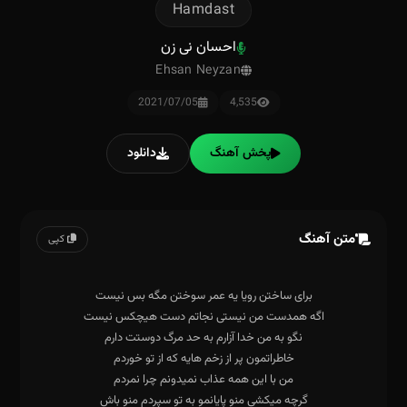
Hamdast
احسان نی زن
Ehsan Neyzan
2021/07/05
4,535
پخش آهنگ
دانلود
متن آهنگ
کپی