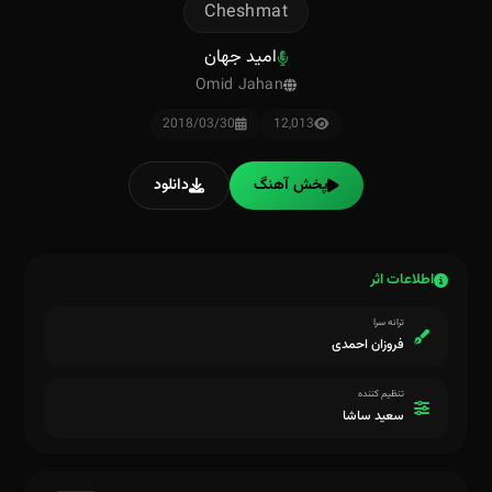
Cheshmat
امید جهان
Omid Jahan
2018/03/30
12,013
پخش آهنگ
دانلود
اطلاعات اثر
ترانه سرا
فروزان احمدی
تنظیم کننده
سعید ساشا