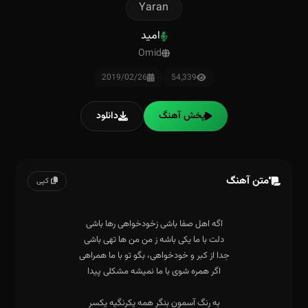
Yaran
امید
Omid
2019/02/26
54,339
پخش آهنگ
دانلود
متن آهنگ
کپی