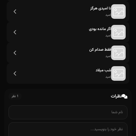
نا امیدی هرگز
امید
اگر همره شوی با ما نمیشه مشکلی پیدا
اگر مانده بودی
امید
فقط صدام کن
امید
شب میلاد
امید
نظرات
1 نظر