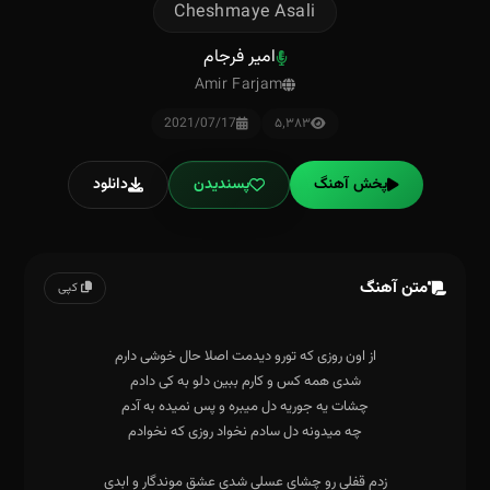
Cheshmaye Asali
امیر فرجام
Amir Farjam
2021/07/17
۵٬۳۸۳
پخش آهنگ
پسندیدن
دانلود
متن آهنگ
کپی