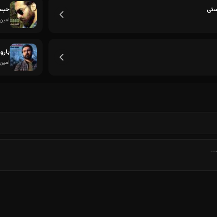
ستی
حب
امین
بارو
امین