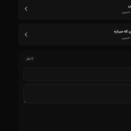
س
 حبیبی
ن که میباره
 حبیبی
0 نظر