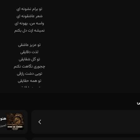
ی
هنوز
امین