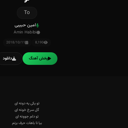
To
امین حبیبی
Amin Habibi
2018/10/11
8,190
پخش آهنگ
دانلود