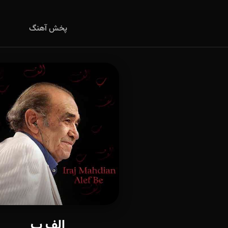
پخش آهنگ
الف ب