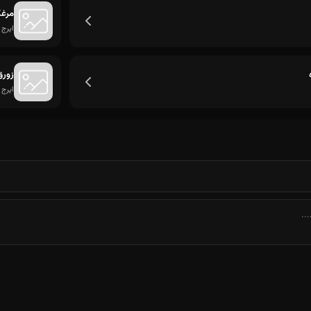
مرغ
ایرج 
زورق
ایرج 