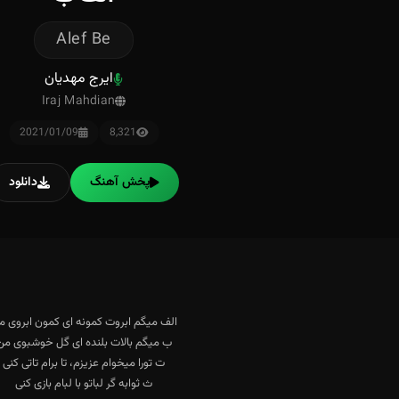
Alef Be
ایرج مهدیان
Iraj Mahdian
2021/01/09
8,321
پخش آهنگ
دانلود