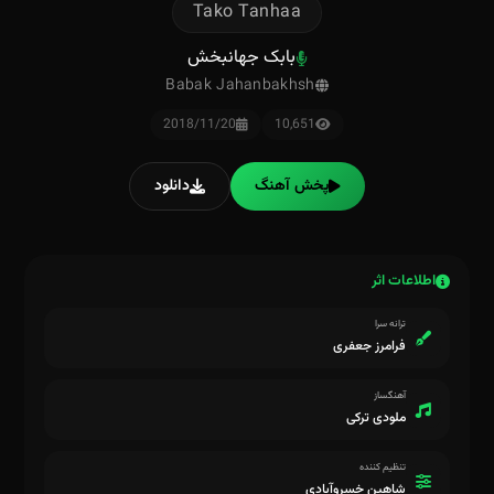
Tako Tanhaa
بابک جهانبخش
Babak Jahanbakhsh
2018/11/20
10,651
پخش آهنگ
دانلود
اطلاعات اثر
ترانه سرا
فرامرز جعفری
آهنگساز
ملودی ترکی
تنظیم کننده
شاهین خسروآبادی