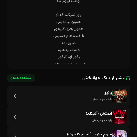
بیشتر از بابک جهانبخش
مشاهده همه
پاتوق
بابک جهانبخش
آدمکش (آنپلاگد)
بابک جهانبخش
میریم جنوب ( اجرای کنسرت)