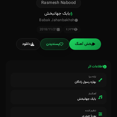
Rasmesh Nabood
بابک جهانبخش
Babak Jahanbakhsh
2018/11/21
۶٬۶۳۴
پخش آهنگ
پسندیدن
دانلود
اطلاعات اثر
ترانه سرا
بهاره رسول زادگان
آهنگساز
بابک جهانبخش
تنظیم کننده
پوریا حیدری