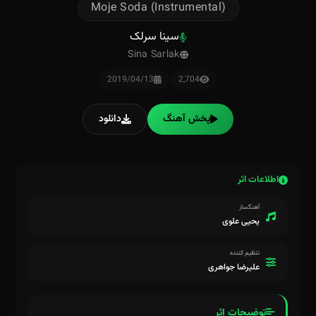
Moje Soda (Instrumental)
سینا سرلک
Sina Sarlak
2019/04/13
2,704
پخش آهنگ
دانلود
اطلاعات اثر
آهنگساز
یحیی علوی
تنظیم کننده
علیرضا جواهری
توضیحات اثر