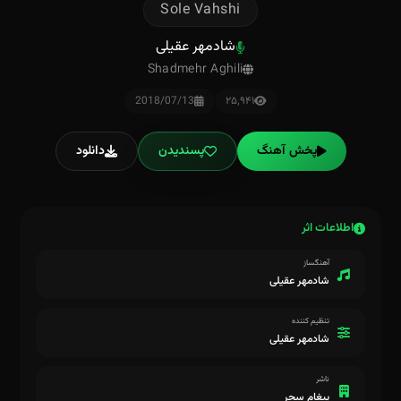
Sole Vahshi
شادمهر عقیلی
Shadmehr Aghili
2018/07/13
۲۵٬۹۴۱
پخش آهنگ
پسندیدن
دانلود
اطلاعات اثر
آهنگساز
شادمهر عقیلی
تنظیم کننده
شادمهر عقیلی
ناشر
پیغام سحر