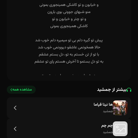
بیشتر از جمشید
مشاهده همه
کاشکی همینجوری بمونی
ها نینا قپاما
جمشید
چم چم
جمشید