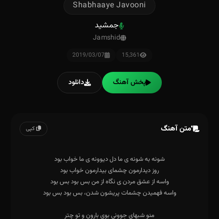
Shabhaaye Javooni
جمشید
Jamshid
2019/03/07
15,361
پخش آهنگ
دانلود
متن آهنگ
کپی