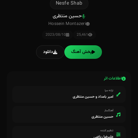
Nesfe Shab
حسین منتظری
Hossein Montazeri
2023/08/10
25,461
پخش آهنگ
دانلود
اطلاعات اثر
ترانه سرا
امیر بامداد و حسین منتظری
آهنگساز
حسین منتظری
تنظیم کننده
علیرضا ریاضی