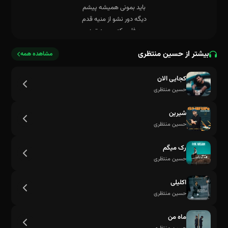
بیشتر از حسین منتظری
مشاهده همه
کجایی الان
حسین منتظری
شیرین
حسین منتظری
رک میگم
وقتی هیشکی نبود تو بغلم کردی
حسین منتظری
اکلیلی
حسین منتظری
ماه من