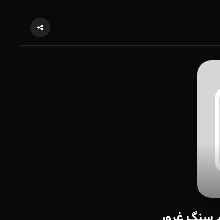
م سنگ غرور