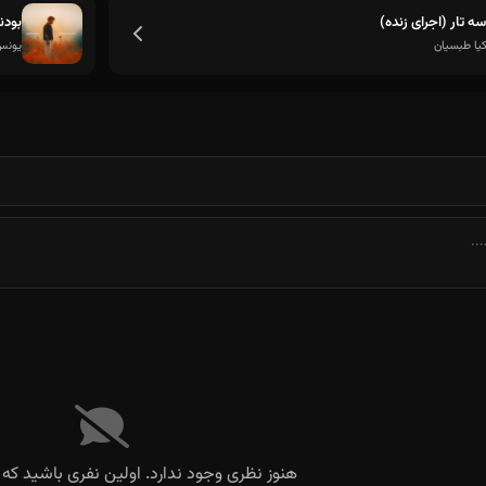
سه تار (اجرای زنده)
بودن
کیا طبسیان
یونس
هنوز نظری وجود ندارد. اولین نفری باشید که 