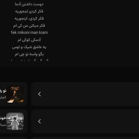
تو ر
الجان
خونه
سینا 