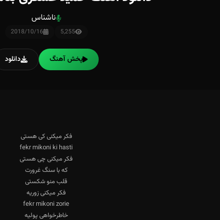
ناشناس
2018/10/16
5,255
پخش آهنگ
دانلود