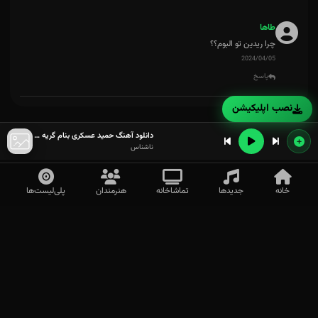
طاها
چرا ریدین تو البوم؟؟
2024/04/05
پاسخ
نصب اپلیکیشن
دانلود آهنگ حمید عسکری بنام گریه نکن
ناشناس
خانه
جدیدها
تماشاخانه
هنرمندان
پلی‌لیست‌ها