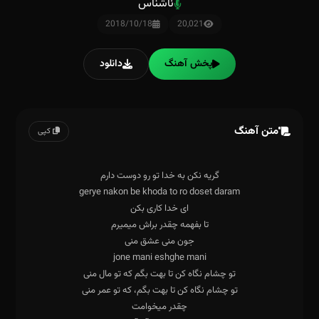
ناشناس
2018/10/18
20,021
پخش آهنگ
دانلود
متن آهنگ
کپی