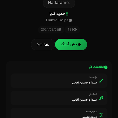
Nadaramet
حمید گلپا
Hamid Golpa
2024/08/08
133
پخش آهنگ
دانلود
اطلاعات اثر
ترانه سرا
سیدا و حسین آقایی
آهنگساز
سیدا و حسین آقایی
تنظیم کننده
داوود نعمتی