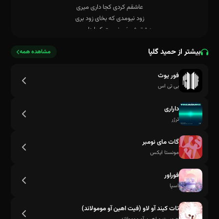
بیشتر از حمید گلپا
مشاهده همه
فور یوث
بی تی اس
داراری
ترژر
گات مای نومبر
مونستا ایکس
فوراور
اسپا
عشق شوخی نیست کجا داری میری
تات کیند آو لاو (فیت اهین آو مومولاند)