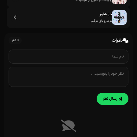
ج وست و اهین آو مومولاند
بلو هاور
تومارو بای توگدر
نظرات
0 نظر
ارسال نظر