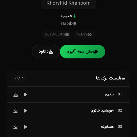
Khorshid Khanoom
حبیب
Habib
2018/05/09
13,639
پخش همه آلبوم
دانلود
لیست ترک‌ها
7 ترک
01
بندری
02
خورشید خانوم
03
همخونه