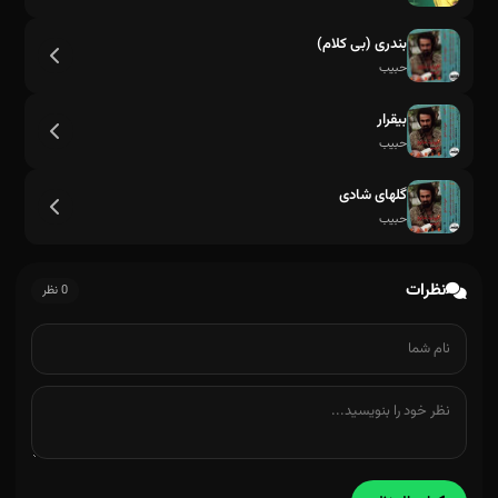
بندری (بی کلام)
حبیب
بیقرار
حبیب
گلهای شادی
حبیب
نظرات
0 نظر