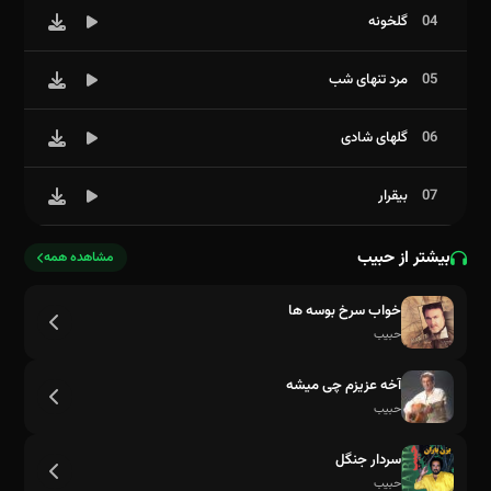
04
گلخونه
05
مرد تنهای شب
06
گلهای شادی
07
بیقرار
بیشتر از حبیب
مشاهده همه
خواب سرخ بوسه ها
حبیب
آخه عزیزم چی میشه
حبیب
سردار جنگل
حبیب