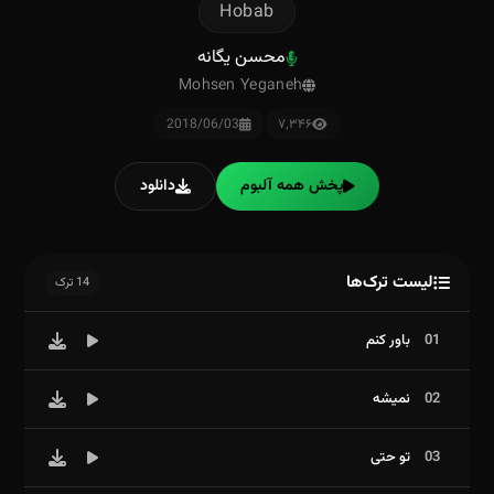
Hobab
محسن یگانه
Mohsen Yeganeh
2018/06/03
۷٬۳۴۶
پخش همه آلبوم
دانلود
لیست ترک‌ها
14 ترک
01
باور کنم
02
نمیشه
03
تو حتی