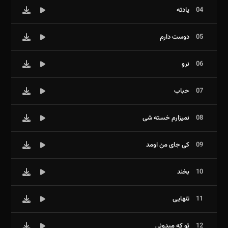
04
یادته
05
دوست دارم
06
نرو
07
حباب
08
نمیزارم خسته شی
09
کی جای من اومد
10
بخند
11
تنهایی
12
تو که میدونی