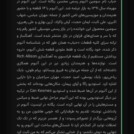
حباب نام سومین آلبوم رسمی محسن یگانه است. این آلبوم در
مهرماه سال ۱۳۹۱ به بازار عرضه شد. این آلبوم با ۱۴ قطعه و با حضور
هنرمندان و موزیسین‌های نامی کشور از جمله: مهران عباسی، شهاب
اکبری، علی ثابت، ایمان حجت، آرش پاکزاد، آرین بهاری و علی رهبری،
سومین محصول این خواننده را در بازار رسمی موسیقی کشور رقم زده
که با سر و صدای‌های فراوان در بازار منتشر شده است. آهنگساز و
ترانه سرای کلیه قطعات «حباب» همان طور که در شناسنامه آلبوم
ذکر شده، خود یگانه است و فقط ملودی قطعه شش آلبوم، «نرو»
برداشتی مستقیم از یک قطعه فرانسوی به آهنگسازی Rich Allison
است. نوازنده‌ها و هنرمندان زیادی نیز در این آلبوم همکاری
داشته‌اند که از آن جمله می‌توان به فیروز ویسانلو، پیام طونی، بابک
ریاحی‌پور، بابک یوسفی، امید حجت، مهران سراجیان و دارا دارایی
اشاره کرد. استودیو راگا و آوای پیمان، مکان‌هایی بوده‌اند که بخشی
از این آلبوم در آن‌ها ضبط شده و استودیو Can Kesmes در ترکیه
نیز دیگر استودیویی بوده که این آلبوم مراحل نهایی ضبط و میکس
و مسترهایش را در آن نهایی کرده است. یگانه در اینسرت آلبوم در
یادداشتی نوشته: تقدیم به طرفدارانی که خوبی هاشون من رو به
آرزوهایی بزرگ‌تر از تصوراتم رسوند؛ و از همسر عزیزم که در تک تک
لحظات تولید اثر کمک‌ام کرد تا خستگی‌های ساخت این آلبوم رو به
تنهایی به دوش نکشم؛ و از خدایی تشکر می‌کنم که به من ثابت کرد