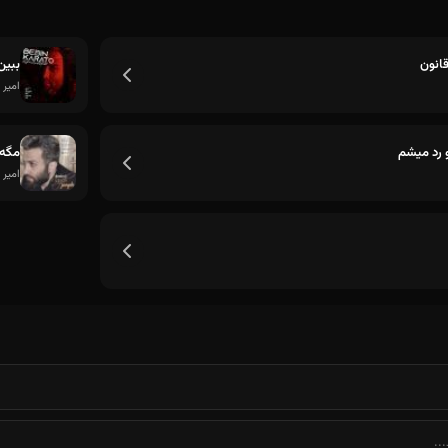
انون
ببین 
امیر 
با یه مشت خاطره از روزای دلواپسی و یه عاشقی که از ه
و رد میشم
مگه 
امیر 