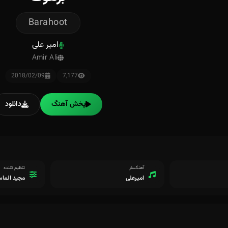
Barahoot
امیر علی
Amir Ali
2018/02/09
7,177
پخش آهنگ
دانلود
آهنگساز
تنظیم کننده
امیرعلی
مجید الما