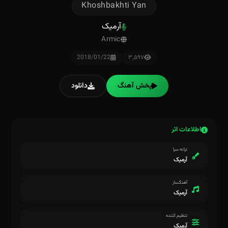
Khoshbakhti Yan
آرمیک
Armic
2018/01/22
۳٬۵۹۷
پخش آهنگ
دانلود
اطلاعات اثر
ترانه سرا
آرمیک
آهنگساز
آرمیک
تنظیم کننده
آرمیک