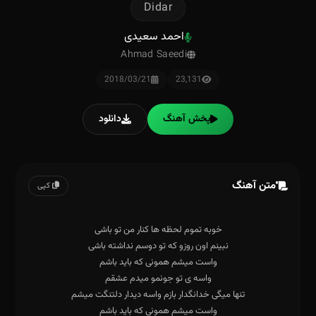
Didar
احمد سعیدی
Ahmad Saeedi
2018/03/21
23,131
پخش آهنگ
دانلود
متن آهنگ
کپی