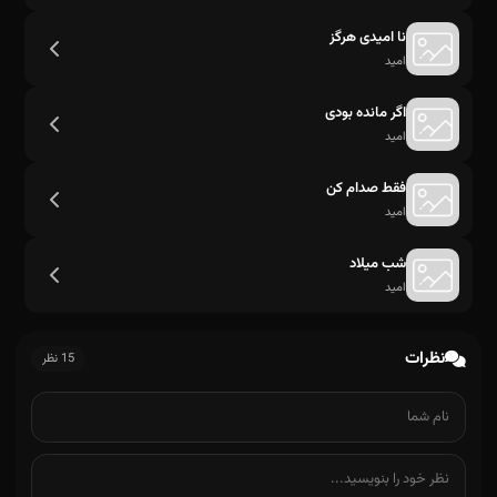
نا امیدی هرگز
امید
اگر مانده بودی
امید
فقط صدام کن
امید
شب میلاد
امید
الان دیگه دیدمت و عاشقت شدم خیلی خوشبختم
نظرات
15 نظر