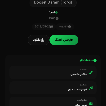
Dooset Daram (Torki)
امید
Omid
2018/05/22
۲۰۵٬۲۶۲
پخش آهنگ
دانلود
اطلاعات اثر
ترانه سرا
سلامی شاهین
آهنگساز
کیومرث سلیم پور
تنظیم کننده
مومن سالار