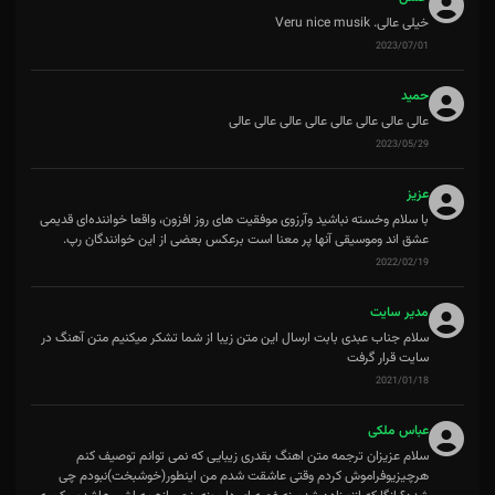
خیلی عالی. Veru nice musik
2023/07/01
حمید
عالی عالی عالی عالی عالی عالی عالی عالی
2023/05/29
عزیز
با سلام وخسته نباشید وآرزوی موفقیت های روز افزون، واقعا خواننده‌ای قدیمی
عشق اند وموسیقی آنها پر معنا است برعکس بعضی از این خوانندگان رپ.
2022/02/19
مدیر سایت
سلام جناب عبدی بابت ارسال این متن زیبا از شما تشکر میکنیم متن آهنگ در
سایت قرار گرفت
2021/01/18
عباس ملکی
سلام عزیزان ترجمه متن اهنگ بقدری زیبایی که نمی توانم توصیف کنم
هرچیزیوفراموش کردم وقتی عاشقت شدم من اینطور(خوشبخت)نبودم چی