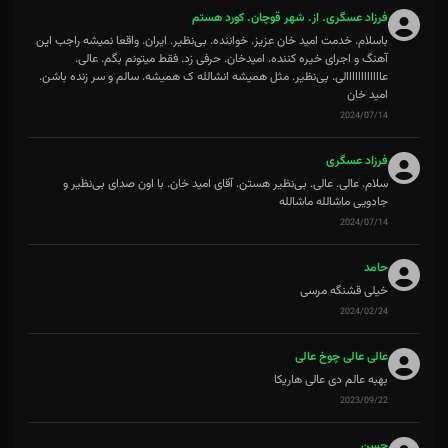
فرزاد عسگری. از. شهر قوچان. کورد هستم
باسلام. خدمت امید خان عزیز. خواننده. بی‌نظیر. ایران. واقعا نمیشه راجب این
آهنگ و اجرای خیره کننده. امیدخان. حرفی زد. فقط میتونم بگم. عالی.
عاااااااااااالی. بی‌نظیر. مثل همیشه انشالله ک همیشه. سالم و سر زنده باشن.
امید خان
2024/07/14
فرزاد عسگری
سلام. عالی. عالی. بی‌نظیر هستن. آقای امید خان. با اون صدای بی‌نظیر و
جادویی ماشالله ماشالله
2024/07/14
حامد
خیلی قشنگه مرسی
2024/02/24
عالی عالی چوخ عالی
بهبه عالم دی عالی هاریکا
2023/09/22
حسن