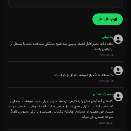
ارسال نظر
پشتیبانی
سلام وقت بخیر فایل آهنگ بررسی شد هیچ مشکلی مشاهده نشد یا مشکل از
اینترنتون باشه/.
2025/08/16
H
متاسفانه اهنگ باز نمیشه مشکل از کجاست؟
2025/08/15
حميدرضا هادی
اگه متن آهنگهای ترکی را به فارسی ترجمه نکنین، خیلی خوب میشه. از اونجایی
که بعضی از کلمات ترکی هیچ معادل فارسی ندارند، اینه که وقتی به فارسی دوبله
میشه، حق مطلب ادا نمیشه. اوناییکه ترک‌زبان هستند و یا ترکی میدونن، ‌کاملاً
متوجه هستن چی میگم.
2024/08/21