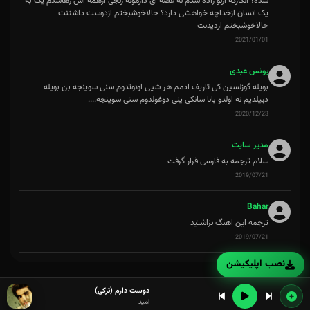
شده؟ انگارکه ازنو زاده شدم نه غصه ای دارمونه رنجی ازهمه اش رهاشدم یک به
یک انسان ازخداچه خواهشی دارد؟ حالاخوشبختم ازدوست داشتنت
حالاخوشبختم ازدیدنت
2021/01/01
یونس عبدی
بویله گوزلسین کی تاریف ادمم هر شیی اونوتدوم سنی سوینجه بن بویله
دییلدیم نه اولدو بانا سانکی ینی دوغولدوم سنی سوینجه....
2020/12/23
مدیر سایت
سلام ترجمه به فارسی قرار گرفت
2019/07/21
Bahar
ترجمه این اهنگ نزاشتید
2019/07/21
نصب اپلیکیشن
دوست دارم (ترکی)
امید