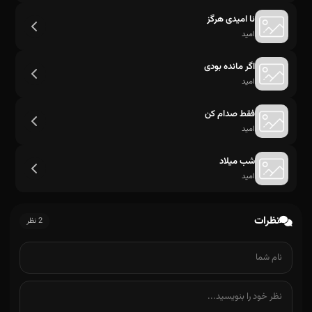
منم مخلوق چشمات وای نگا دیوونه ساختی
نا امیدی هرگز
امید
اگر مانده بودی
امید
فقط صدام کن
امید
شب میلاد
امید
نظرات
2 نظر