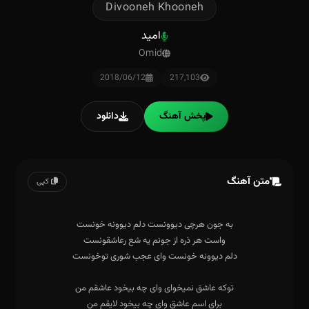
Divooneh Khooneh
امید
Omid
2018/06/12
217,103
پخش آهنگ
دانلود
متن آهنگ
کپی