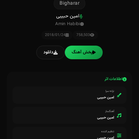
Bigharar
امین حبیبی
Amin Habibi
2018/01/24
758,503
پخش آهنگ
دانلود
اطلاعات اثر
ترانه سرا
امین حبیبی
آهنگساز
امین حبیبی
تنظیم کننده
امین حبیبی