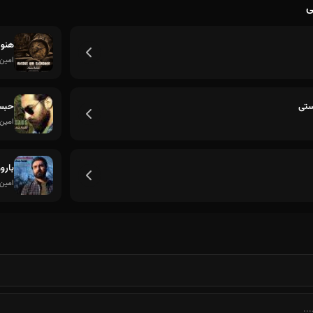
ی
هنوز
امین
ستی
حب
امین
بارو
ناله و اشک و التماس برای زود رسیدنت
امین