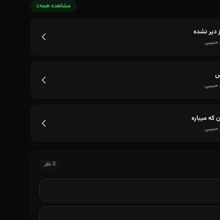
مشاهده همه
 دیر نشده
 حبیبی
س
 حبیبی
ن که میباره
 حبیبی
0 نظر