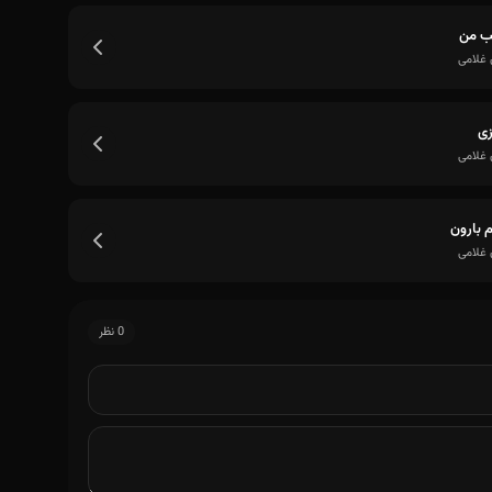
ب من
 غلامی
زی
 غلامی
م بارون
 غلامی
0 نظر