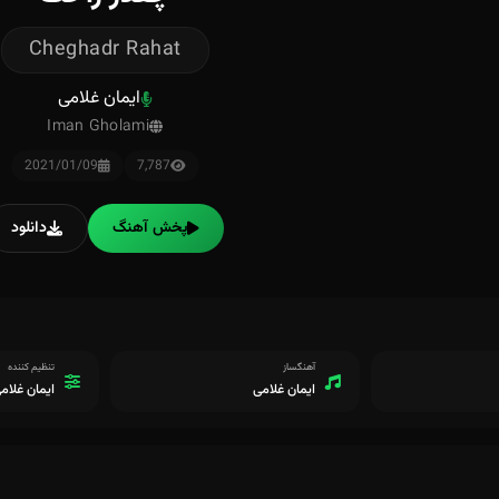
Cheghadr Rahat
ایمان غلامی
Iman Gholami
2021/01/09
7,787
پخش آهنگ
دانلود
آهنگساز
تنظیم کننده
ایمان غلامی
ایمان غلام