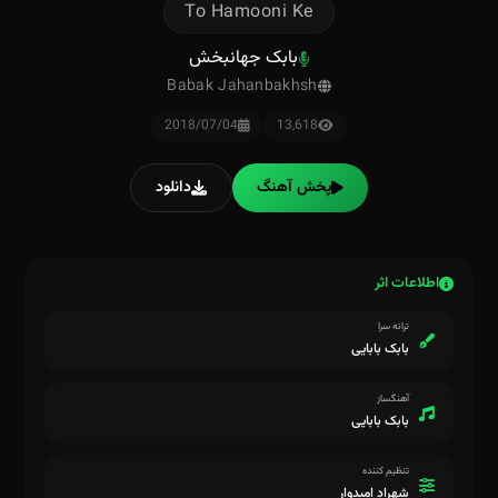
To Hamooni Ke
بابک جهانبخش
Babak Jahanbakhsh
2018/07/04
13,618
پخش آهنگ
دانلود
اطلاعات اثر
ترانه سرا
بابک بابایی
آهنگساز
بابک بابایی
تنظیم کننده
شهراد اميدوار