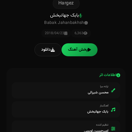
Hargez
بابک جهانبخش
Babak Jahanbakhsh
2018/04/23
6,363
پخش آهنگ
دانلود
اطلاعات اثر
ترانه سرا
محسن شیرالی
آهنگساز
بابک جهانبخش
تنظیم کننده
امیرحسین اویسی