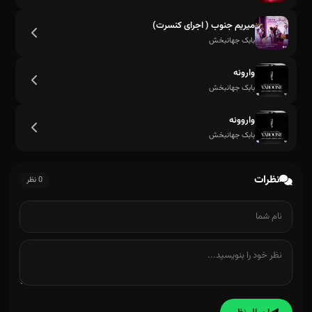
میریم جنوب ( اجرای کنسرت)
بابک جهانبخش
وارونه
بابک جهانبخش
واروونه
بابک جهانبخش
نظرات
0 نظر