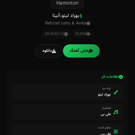
Hamintori
بهزاد لیتو
آنیتا
و
Behzad Leito & Anita
2018/02/13
35,559
پخش آهنگ
دانلود
اطلاعات اثر
ترانه سرا
بهزاد لیتو
آهنگساز
علی بی
تنظیم کننده
علی بی